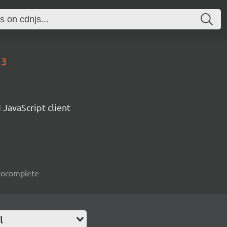
13
 JavaScript client
autocomplete
l