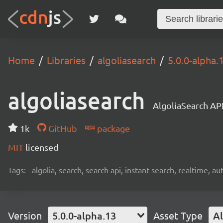
Home
Libraries
algoliasearch
5.0.0-alpha.
algoliasearch
AlgoliaSearch API
1k
GitHub
package
MIT
licensed
Tags:
algolia, search, search api, instant search, realtime, 
Version
5.0.0-alpha.13
Asset Type
Al