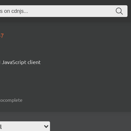
47
 JavaScript client
autocomplete
l