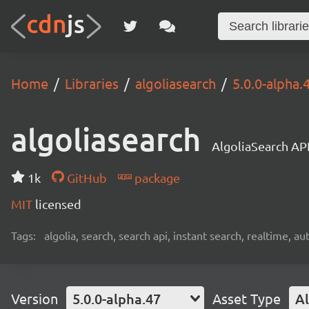
Home
Libraries
algoliasearch
5.0.0-alpha.
algoliasearch
AlgoliaSearch API
1k
GitHub
package
MIT
licensed
Tags:
algolia, search, search api, instant search, realtime, 
Version
5.0.0-alpha.47
Asset Type
Al