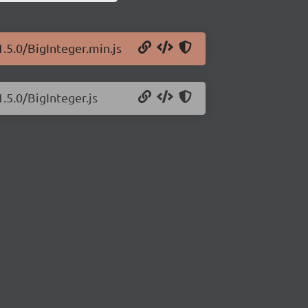
1.5.0/BigInteger.min.js
.5.0/BigInteger.js