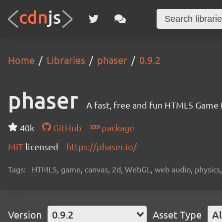
Home
Libraries
phaser
0.9.2
phaser
A fast, free and fun HTML5 Game
40k
GitHub
package
MIT
licensed
https://phaser.io/
Tags:
HTML5, game, canvas, 2d, WebGL, web audio, physics, t
Version
0.9.2
Asset Type
Al