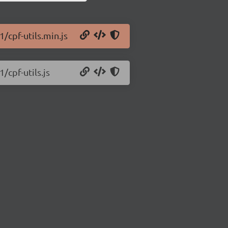
1/cpf-utils.min.js
/cpf-utils.js